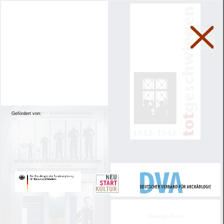
Gefördert von:
Virtual Reality
Deseign Plans